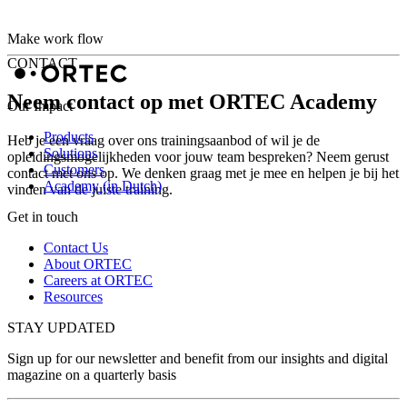
Make work flow
CONTACT
Neem contact op met ORTEC Academy
Our Impact
Products
Heb je een vraag over ons trainingsaanbod of wil je de
Solutions
opleidingsmogelijkheden voor jouw team bespreken? Neem gerust
Customers
contact met ons op. We denken graag met je mee en helpen je bij het
Academy (in Dutch)
vinden van de juiste training.
Get in touch
Contact Us
About ORTEC
Careers at ORTEC
Resources
STAY UPDATED
Sign up for our newsletter and benefit from our insights and digital
magazine on a quarterly basis