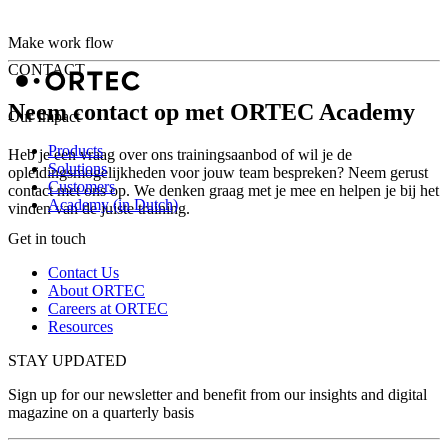
Make work flow
CONTACT
Neem contact op met ORTEC Academy
Our Impact
Products
Heb je een vraag over ons trainingsaanbod of wil je de
Solutions
opleidingsmogelijkheden voor jouw team bespreken? Neem gerust
Customers
contact met ons op. We denken graag met je mee en helpen je bij het
Academy (in Dutch)
vinden van de juiste training.
Get in touch
Contact Us
About ORTEC
Careers at ORTEC
Resources
STAY UPDATED
Sign up for our newsletter and benefit from our insights and digital
magazine on a quarterly basis